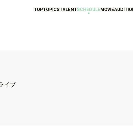
TOP
TOPICS
TALENT
SCHEDULE
MOVIE
AUDITIO
ライブ