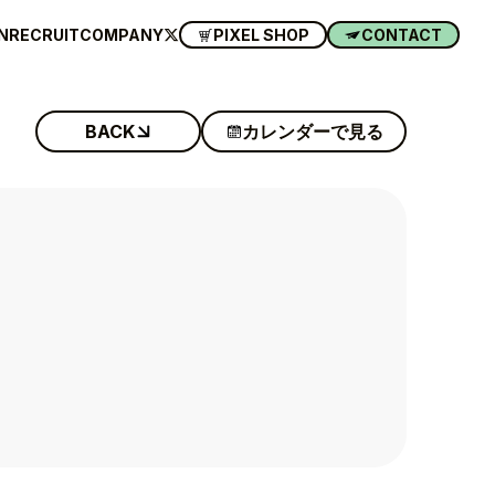
N
RECRUIT
COMPANY
PIXEL SHOP
CONTACT
BACK
カレンダーで見る