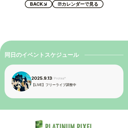
BACK
カレンダーで見る
TOP
TOPICS
TALENT
同日のイベントスケジュール
SCHEDULE
MOVIE
2025.9.13
Protea*
【LIVE】フリーライブ調整中
AUDITION
RECRUIT
COMPANY