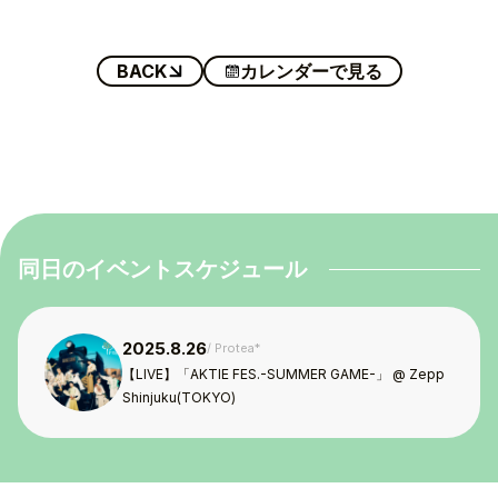
BACK
カレンダーで見る
TOP
TOPICS
TALENT
同日のイベントスケジュール
SCHEDULE
2025.8.26
MOVIE
Protea*
【LIVE】「AKTIE FES.-SUMMER GAME-」 @ Zepp
Shinjuku(TOKYO)
AUDITION
RECRUIT