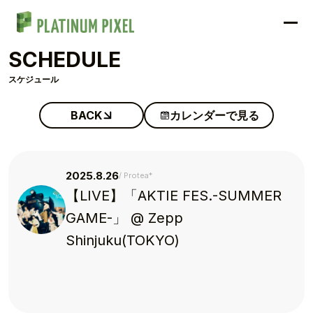
SCHEDULE
スケジュール
BACK
カレンダーで見る
2025.8.26
Protea*
【LIVE】「AKTIE FES.-SUMMER
GAME-」 @ Zepp
Shinjuku(TOKYO)