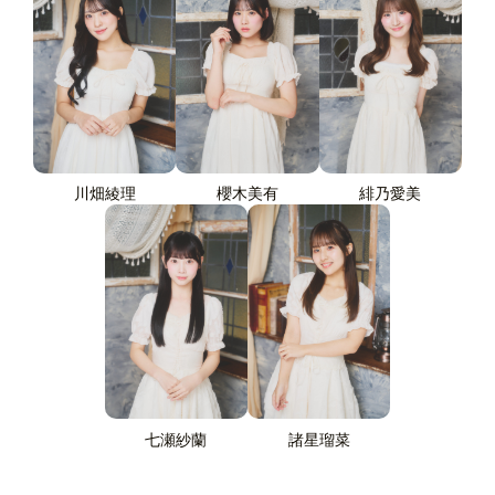
川畑綾理
櫻木美有
緋乃愛美
七瀬紗蘭
諸星瑠菜