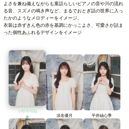
よさを兼ね備えながらも
童話らしいピアノの音や川の流れ
る音、スズメの鳴き声など、
まるでおとぎ話の世界に入っ
たかのようなメロディーをイメージ。
衣装は赤ずきん色の赤を基調にかっこよさ、可愛さが詰ま
った
個性あふれるデザインをイメージ
小野寺羽結
須名優月
平井紬心季