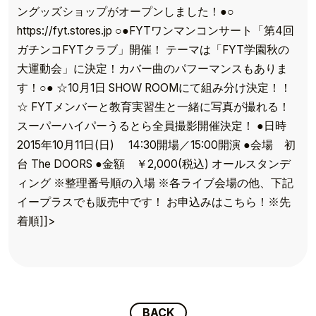
ングッズショップがオープンしました！●○
https://fyt.stores.jp ○●FYTワンマンコンサート「第4回
ガチンコFYTクラブ」開催！ テーマは「FYT学園秋の
大運動会」に決定！カバー曲のパフーマンスもありま
す！○● ☆10月1日 SHOW ROOMにて組み分け決定！！
☆ FYTメンバーと教育実習生と一緒に写真が撮れる！
スーパーハイパーうるとら全員撮影開催決定！ ●日時
2015年10月11日(日) 14:30開場／15:00開演 ●会場 初
台 The DOORS ●金額 ￥2,000(税込) オールスタンデ
ィング ※整理番号順の入場 ※各ライブ会場の他、下記
TOP
イープラスでも販売中です！ お申込みはこちら！※先
TOPICS
着順]]>
TALENT
SCHEDULE
BACK