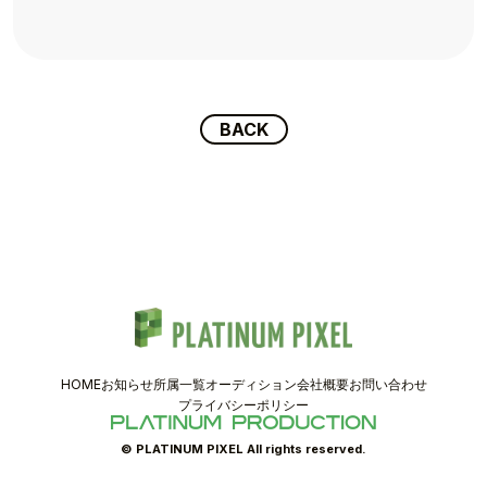
TOPICS
TALENT
SCHEDULE
BACK
MOVIE
AUDITION
RECRUIT
COMPANY
HOME
お知らせ
所属一覧
オーディション
会社概要
お問い合わせ
PIXEL SHOP
プライバシーポリシー
CONTACT
© PLATINUM PIXEL All rights reserved.