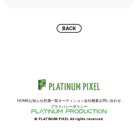
TALENT
SCHEDULE
BACK
MOVIE
AUDITION
RECRUIT
COMPANY
HOME
お知らせ
所属一覧
オーディション
会社概要
お問い合わせ
プライバシーポリシー
PIXEL SHOP
© PLATINUM PIXEL All rights reserved.
CONTACT