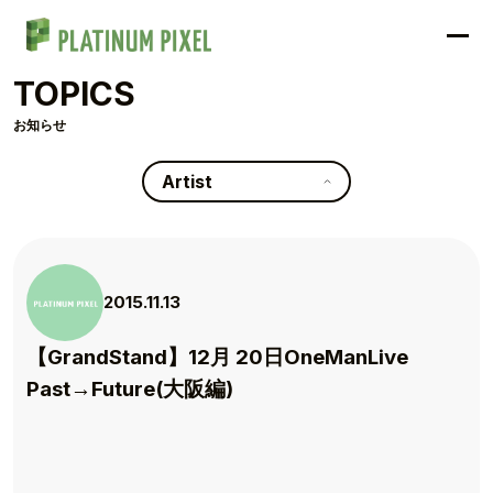
TOPICS
お知らせ
Artist
2015.11.13
【GrandStand】12月 20日OneManLive
Past→Future(大阪編)
TOP
TOPICS