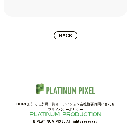
TOPICS
TALENT
SCHEDULE
BACK
MOVIE
AUDITION
RECRUIT
COMPANY
HOME
お知らせ
所属一覧
オーディション
会社概要
お問い合わせ
PIXEL SHOP
プライバシーポリシー
CONTACT
© PLATINUM PIXEL All rights reserved.