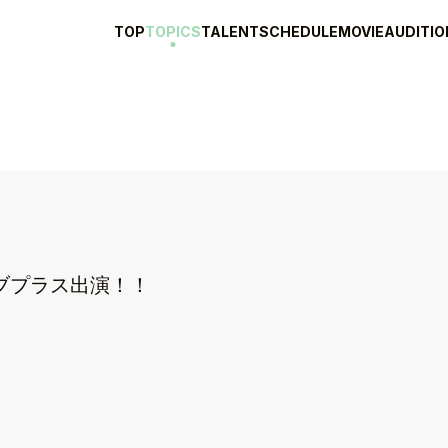
TOP
TOPICS
TALENT
SCHEDULE
MOVIE
AUDITIO
ブプラス出演！！