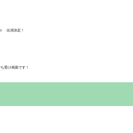
ート 出演決定！
待ち受け画面です！
P