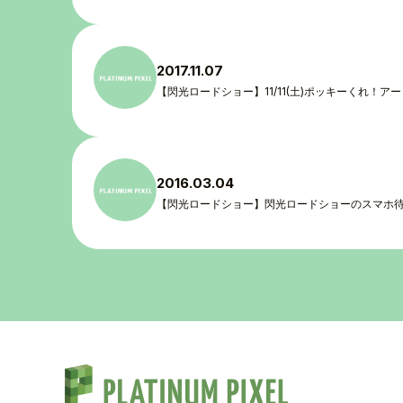
TALENT
SCHEDULE
2017.11.07
MOVIE
【閃光ロードショー】11/11(土)ポッキーくれ！ア
AUDITION
RECRUIT
2016.03.04
【閃光ロードショー】閃光ロードショーのスマホ
COMPANY
PIXEL SHO