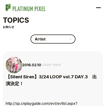
TOPICS
お知らせ
Artist
2016.02.10
SILENT SIREN
【Silent Siren】3/24 LOOP vol.7 DAY.3 出
演決定！
TOP
http://sp.cnplayguide.com/evt/evtlst.aspx?