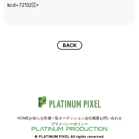
TOPICS
kcd=72132]]>
TALENT
SCHEDULE
BACK
MOVIE
AUDITION
RECRUIT
COMPANY
HOME
お知らせ
所属一覧
オーディション
会社概要
お問い合わせ
PIXEL SHOP
プライバシーポリシー
CONTACT
© PLATINUM PIXEL All rights reserved.