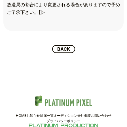
TOP
放送局の都合により変更される場合がありますので予め
TOPICS
ご了承下さい。]]>
TALENT
SCHEDULE
BACK
MOVIE
AUDITION
RECRUIT
COMPANY
HOME
お知らせ
所属一覧
オーディション
会社概要
お問い合わせ
PIXEL SHOP
プライバシーポリシー