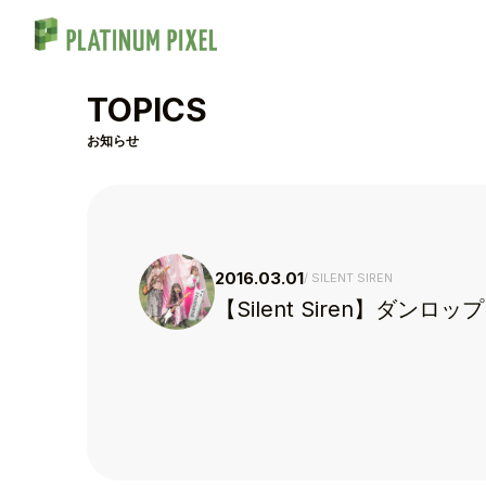
TOPICS
お知らせ
2016.03.01
SILENT SIREN
【Silent Siren】
TOP
TOPICS