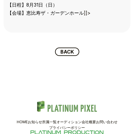
TOP
【日程】8月31日（日）
TOPICS
【会場】恵比寿ザ・ガーデンホール
]]>
TALENT
SCHEDULE
BACK
MOVIE
AUDITION
RECRUIT
COMPANY
HOME
お知らせ
所属一覧
オーディション
会社概要
お問い合わせ
PIXEL SHOP
プライバシーポリシー