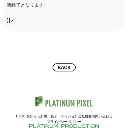
TOP
第終了となります。
TOPICS
]]>
TALENT
SCHEDULE
MOVIE
AUDITION
BACK
RECRUIT
COMPANY
HOME
お知らせ
所属一覧
オーディション
会社概要
お問い合わせ
PIXEL SHOP
プライバシーポリシー