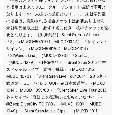
（携帯カメラも可能です。） メンバーの入れ替わりな
ど指定は出来ません。 グループショット撮影は不可と
なります。お一人様での撮影となります。 未就学児童
の場合は、撮影される場合チケットは必要ありません。
未就学児童以上は、必ず１名に付き１枚のチケットが必
要となります。 【対象商品】 Silent Siren ＜Album＞
「S」（MUCD-8070/71、MUCD-1344） 「サイレント
サイレン」（MUCD-8061/62、MUCD-1314）
「31Wonderland」（MUCD-1293） 「Start→」
（MUCD-1279） ＜映像作品＞ 「Silent Siren 2015 年末
スペシャルライブ 覚悟と挑戦」（MUXD-1015、
MUBD-1070） 「Silent Siren Live Tour 2014→2015冬 ～
武道館へ GO! サイレン GO!～＠日本武道館」（MUXD-
1014 、MUBD-1059/60 ） 「Silent Siren Live Tour 2013
冬～サイサイ1歳祭 この際遊びに来ちゃいなサイ！～
@Zepp DiverCity TOKYO」（MUXD-1009 、MUBD-
1049） 「Silent Siren Music Clips I」（MUXD-1011、