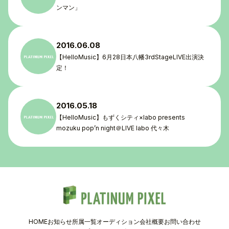
ンマン」
TOP
TOPICS
2016.06.08
【HelloMusic】6月28日本八幡3rdStageLIVE出演決
TALENT
定！
SCHEDULE
2016.05.18
MOVIE
【HelloMusic】もずくシティ×labo presents
mozuku pop’n night＠LIVE labo 代々木
AUDITION
RECRUIT
COMPANY
HOME
お知らせ
所属一覧
オーディション
会社概要
お問い合わせ