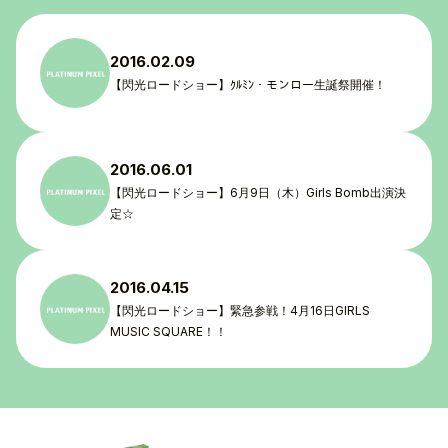
2016.02.09
【閃光ロードショー】ｸﾙﾐﾝ・モンロー生誕祭開催！
TOP
TOPICS
2016.06.01
【閃光ロードショー】6月9日（木）Girls Bomb出演決
TALENT
定☆
SCHEDULE
2016.04.15
MOVIE
【閃光ロードショー】緊急参戦！4月16日GIRLS
MUSIC SQUARE！！
AUDITION
RECRUIT