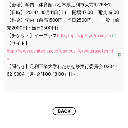
【会場】学内 体育館（栃木県足利市大前町268-1）
【日時】 2014年10月11日(土) 開場 17:00 開演 18:00
【料金】学内（前売1500円・当日2500円）、一般（前
売2000円・当日2500円）
【チケット】イープラス
http://eplus.jp/sys/main.jsp
【サイト】
http://www.ashitech.ac.jp/campuslife/watarasefes.ht
ml
TOP
【問合せ】足利工業大学わたらせ祭実行委員会 0284-
TOPICS
62-9984（月-金11:00-18:00）
]]>
TALENT
SCHEDULE
BACK
MOVIE