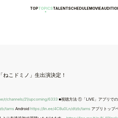
TOP
TOPICS
TALENT
SCHEDULE
MOVIE
AUDITIO
E LIVE「ねこドミノ」生出演決定！
e.me/r/channels/21/upcoming/6333
■視聴方法 ①「LIVE」アプリで
tzb/tams
Android
https://lin.ee/4C8u0Ln/dtzb/tams
アプリトップ