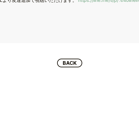
のURLより友達追加で視聴いただけます。
https://line.me/ti/p/%40lineli
BACK
P