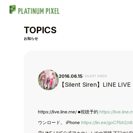
TOPICS
お知らせ
2016.06.15
SILENT SIREN
【Silent Siren】LIN
https://live.line.me/ ■視聴予約
https://live.lin
TOP
ウンロード。 iPhone
https://lin.ee/goCPbh2/d
TOPICS