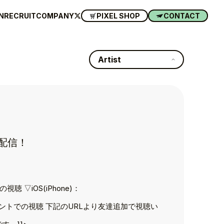
N
RECRUIT
COMPANY
PIXEL SHOP
CONTACT
Artist
L」配信！
聴 ▽iOS(iPhone)：
カウントでの視聴 下記のURLより友達追加で視聴い