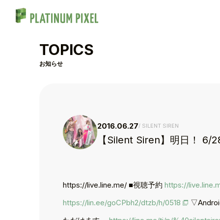
TOPICS
お知らせ
2016.06.27
SILENT SIREN
【Silent Siren】明日！ 6/28
https://live.line.me/ ■視聴予約
https://live.lin
TOP
https://lin.ee/goCPbh2/dtzb/h/0518
▽Andro
TOPICS