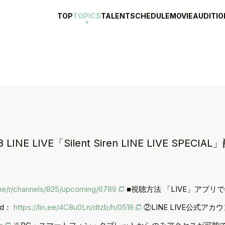
TOP
TOPICS
TALENT
SCHEDULE
MOVIE
AUDITIO
 LINE LIVE「Silent Siren LINE LIVE SPECIA
e.me/r/channels/825/upcoming/6789
■視聴方法 「LIVE」アプリでの視
id：
https://lin.ee/4C8u0Ln/dtzb/h/0518
②LINE LIVE公式ア