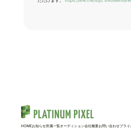
ただけます。
https://line.me/ti/p/%40silentsire
TALENT
SCHEDULE
MOVIE
AUDITION
RECRUIT
COMPANY
PIXEL SHO
HOME
お知らせ
所属一覧
オーディション
会社概要
お問い合わせ
プライ