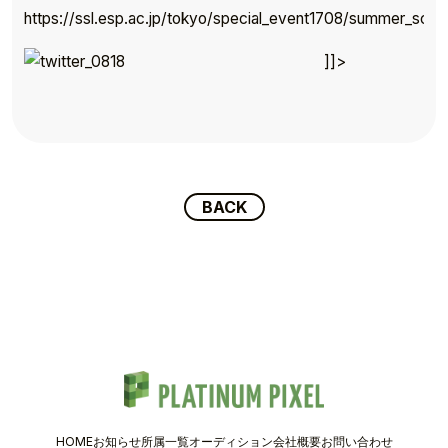
https://ssl.esp.ac.jp/tokyo/special_event1708/summer_scho
TOP
]]>
TOPICS
TALENT
SCHEDULE
BACK
MOVIE
AUDITION
RECRUIT
COMPANY
HOME
お知らせ
所属一覧
オーディション
会社概要
お問い合わせ