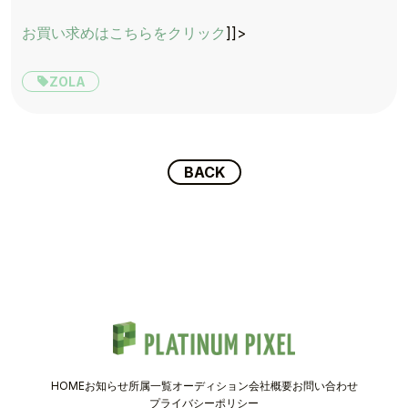
TOP
お買い求めはこちらをクリック
]]>
TOPICS
ZOLA
TALENT
SCHEDULE
BACK
MOVIE
AUDITION
RECRUIT
COMPANY
HOME
お知らせ
所属一覧
オーディション
会社概要
お問い合わせ
PIXEL SHOP
プライバシーポリシー