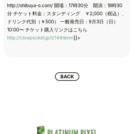
http://shibuya-o.com/ 開場：17時30分 開演：18時30
分 チケット料金：スタンディング ￥2,000（税込）、
ドリンク代別（￥500） 一般発売日：9月3日（日）
TOP
10:00〜 チケット購入リンクはこちら
TOPICS
http://t.livepocket.jp/t/14thtimm
]]>
TALENT
SCHEDULE
BACK
MOVIE
AUDITION
RECRUIT
COMPANY