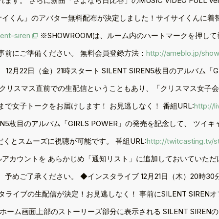
。 さらに新曲「さよなら日比谷」のMUSIC VIDEO FULL v
「サイサイくん」のアバター無料配布が決定しました！サイサイくんに
ent-siren
※SHOWROOMは、ルーム内のハートマークを押し
事前にご準備ください。 無料会員登録方法：
http://ameblo.jp/show
」 12月22日（金）21時スタート SILENT SIREN5枚目のアルバム
、クリスマス直前での生配信ということもあり、「クリスマス女子会」と称
で女子トークをお届けします！ お見逃しなく！ 番組URL:
http://
 SIREN5枚目のアルバム「GIRLS POWER」の発売を記念して、
だくとスムーズに視聴が可能です。 番組URL:
http://twitcasting.tv/s
ィシャルアカウントを あらかじめ「通知リスト」に追加しておいていた
ご了承ください。 ◆インスタライブ 12月21日（木）20時30分スタ
イブの生配信が決定！お見逃しなく！ 事前にSILENT SIRENオフィシャル
ーム画面上部のストーリーズ部分に表示される SILENT SIRE