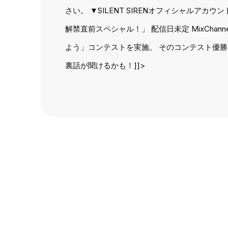
TOP
さい。 ▼SILENT SIRENオフィシャルアカ
TOPICS
解禁直前スペシャル！」 配信日未定 MixChanne
TALENT
よう」コンテストを実施。 そのコンテスト優勝者
裏話が聞けるかも！]]>
SCHEDULE
MOVIE
AUDITION
RECRUIT
COMPANY