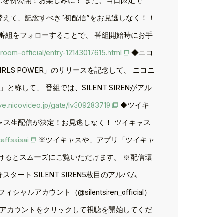
er.を初公開！お楽しみに！ また、当日限定で
着替えて、記念すべき”初配信”をお見逃しなく！！
て番組をフォローすることで、 番組開始時にお手
room-official/entry-12143017615.html
◆ニコ
「GIRLS POWER」のリリースを記念して、 ニコニ
して、 番組では、SILENT SIRENがアル
live.nicovideo.jp/gate/lv309283719
◆ツイキ
 ツイキャス生配信が決定！お見逃しなく！ ツイキャス
taffsaisai
※ツイキャスや、アプリ「ツイキャ
だけるとスムーズにご覧いただけます。 ※配信環
ート SILENT SIREN5枚目のアルバム
アカウント（@silentsiren_official）
Nのアカウントをクリックして視聴を開始してくだ