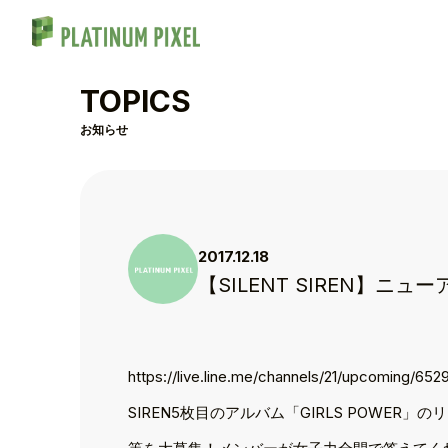
TOPICS
お知らせ
2017.12.18
【SILENT SIREN】ニ
https://live.line.me/channels/21/u
SIREN5枚目のアルバム「GIRLS POWER