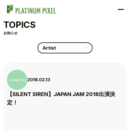
TOPICS
お知らせ
Artist
2018.02.13
【SILENT SIREN】JAPAN JAM 2018出演決
定！
TOP
TOPICS