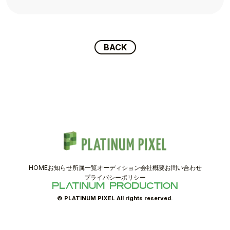
TALENT
SCHEDULE
BACK
MOVIE
AUDITION
RECRUIT
COMPANY
HOME
お知らせ
所属一覧
オーディション
会社概要
お問い合わせ
プライバシーポリシー
PIXEL SHOP
© PLATINUM PIXEL All rights reserved.
CONTACT