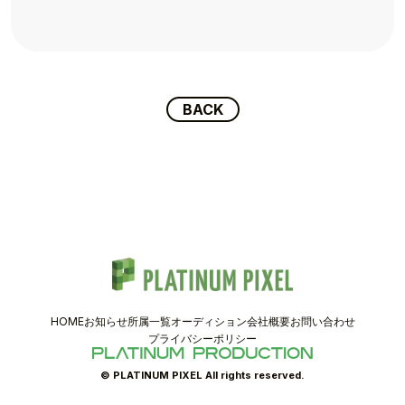
TOPICS
TALENT
SCHEDULE
BACK
MOVIE
AUDITION
RECRUIT
COMPANY
HOME
お知らせ
所属一覧
オーディション
会社概要
お問い合わせ
PIXEL SHOP
プライバシーポリシー
CONTACT
© PLATINUM PIXEL All rights reserved.