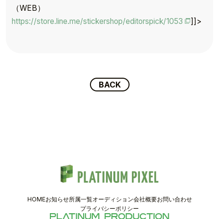
TOP
（WEB）
TOPICS
https://store.line.me/stickershop/editorspick/1053
]]>
TALENT
SCHEDULE
BACK
MOVIE
AUDITION
RECRUIT
COMPANY
HOME
お知らせ
所属一覧
オーディション
会社概要
お問い合わせ
PIXEL SHOP
プライバシーポリシー