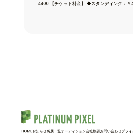
4400 【チケット料金】 ◆スタンディング：￥4
TALENT
SCHEDULE
MOVIE
AUDITION
RECRUIT
COMPANY
PIXEL SHO
HOME
お知らせ
所属一覧
オーディション
会社概要
お問い合わせ
プライ