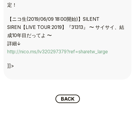
定！
【ニコ生(2019/06/09 18:00開始)】SILENT
SIREN【LIVE TOUR 2019】『31313』 〜 サイサイ、結
成10年目だってよ 〜
詳細↓
TOP
http://nico.ms/lv320297379?ref=sharetw_large
TOPICS
]]>
TALENT
SCHEDULE
BACK
MOVIE
AUDITION