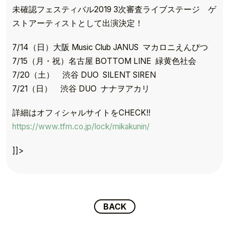
未確認フェスティバル2019 3次審査ライブステージ ゲ
ストアーティストとして出演決定！
7/14（日）大阪 Music Club JANUS マカロニえんぴつ
7/15（月・祝）名古屋 BOTTOM LINE 緑黄色社会
7/20（土） 渋谷 DUO SILENT SIREN
7/21（日） 渋谷 DUO ナナヲアカリ
詳細はオフィシャルサイトをCHECK!!
TOP
https://www.tfm.co.jp/lock/mikakunin/
TOPICS
]]>
TALENT
SCHEDULE
BACK
MOVIE