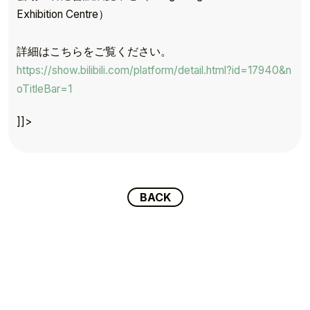
Exhibition Centre）
詳細はこちらをご覧ください。
https://show.bilibili.com/platform/detail.html?id=17940&n
TOP
oTitleBar=1
TOPICS
]]>
TALENT
SCHEDULE
BACK
MOVIE
AUDITION
RECRUIT