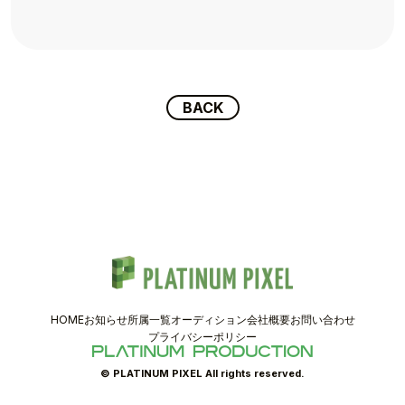
TOPICS
TALENT
SCHEDULE
BACK
MOVIE
AUDITION
RECRUIT
COMPANY
HOME
お知らせ
所属一覧
オーディション
会社概要
お問い合わせ
PIXEL SHOP
プライバシーポリシー
CONTACT
© PLATINUM PIXEL All rights reserved.