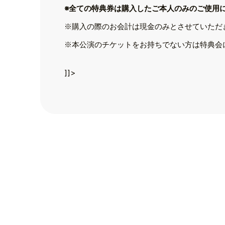
TOP
※全ての特典券は購入したご本人のみのご使用
TOPICS
※購入の際のお会計は現金のみとさせていただ
TALENT
※本公演のチケットをお持ちでない方は特典会
SCHEDULE
]]>
MOVIE
AUDITION
RECRUIT
COMPANY