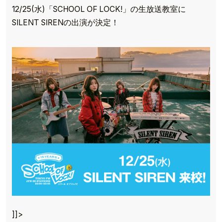
12/25(水)「SCHOOL OF LOCK!」の生放送教室に
SILENT SIRENの出演が決定！
TOP
TOPICS
]]>