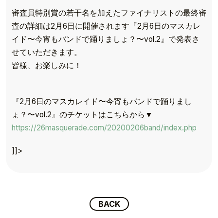
審査員特別賞の若干名を加えたファイナリストの最終審
査の詳細は2月6日に開催されます『2月6日のマスカレ
イド〜今宵もバンドで踊りましょ？〜vol.2』で発表さ
せていただきます。
皆様、お楽しみに！
『2月6日のマスカレイド〜今宵もバンドで踊りまし
ょ？〜vol.2』のチケットはこちらから▼
TOP
https://26masquerade.com/20200206band/index.php
TOPICS
]]>
TALENT
SCHEDULE
BACK
MOVIE