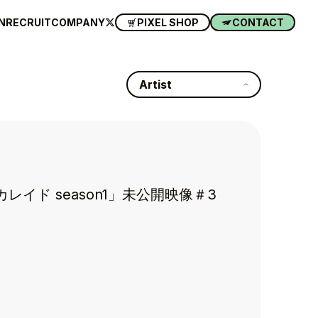
N
RECRUIT
COMPANY
PIXEL SHOP
CONTACT
Artist
カレイド season1」未公開映像＃3