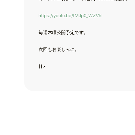
https://youtu.be/tMJp0_WZVhI
TOP
毎週木曜公開予定です。
TOPICS
TALENT
次回もお楽しみに。
SCHEDULE
]]>
MOVIE
AUDITION
RECRUIT
COMPANY