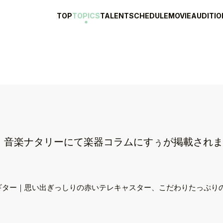
TOP
TOPICS
TALENT
SCHEDULE
MOVIE
AUDITIO
【web】音楽ナタリーにて楽器コラムにすぅが掲載され
愛するギター｜思い出ぎっしりの赤いテレキャスター、こだわりたっぷ