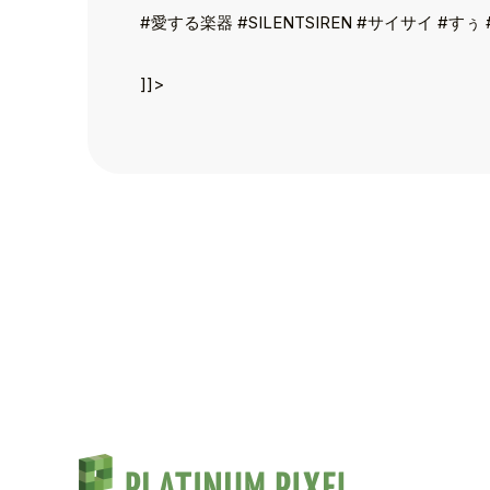
#愛する楽器 #SILENTSIREN #サイサイ #すぅ
TALENT
SCHEDULE
]]>
MOVIE
AUDITION
RECRUIT
COMPANY
PIXEL SHO