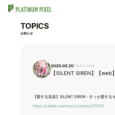
TOPICS
お知らせ
2020.05.20
SILENT SIREN
【SILENT SIREN】
【愛する楽器】SILENT SIREN・すぅが
TOP
https://natalie.mu/music/column/379759
TOPICS