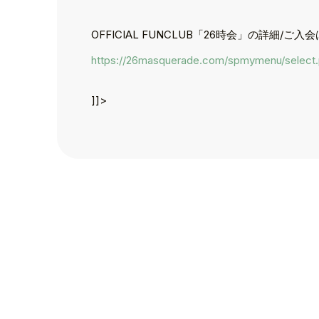
TOP
TOPICS
OFFICIAL FUNCLUB「26時会」の詳細/ご
TALENT
https://26masquerade.com/spmymenu/select
SCHEDULE
]]>
MOVIE
AUDITION
RECRUIT
COMPANY