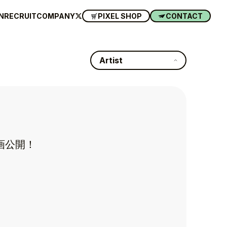
N
RECRUIT
COMPANY
PIXEL SHOP
CONTACT
Artist
画公開！