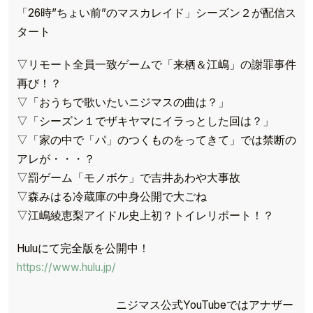
「26時”ちょい前”のマスカレイド」シーズン２が配信ス
タート
▽リモート全員一致ゲームで「来栖＆江嶋」の謝罪事件
再び！？
▽「おうちで歌いたいニジマスの曲は？」
▽「シーズン１でザキヤマにイラっとした回は？」
▽「家の中で「パ」のつくものをってきて」では禁断の
アレが・・・？
▽罰ゲーム「モノボケ」で吉井あわや大事故
▽森みはる冷蔵庫の中身公開で大ごね
▽江嶋綾恵梨アイドル史上初？トイレリポート！？
Huluにて完全版を公開中！
https://www.hulu.jp/
ニジマス公式YouTubeではアナザー