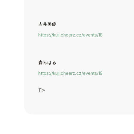
吉井美優
https://kuji.cheerz.cz/events/18
TOP
TOPICS
森みはる
TALENT
https://kuji.cheerz.cz/events/19
SCHEDULE
]]>
MOVIE
AUDITION