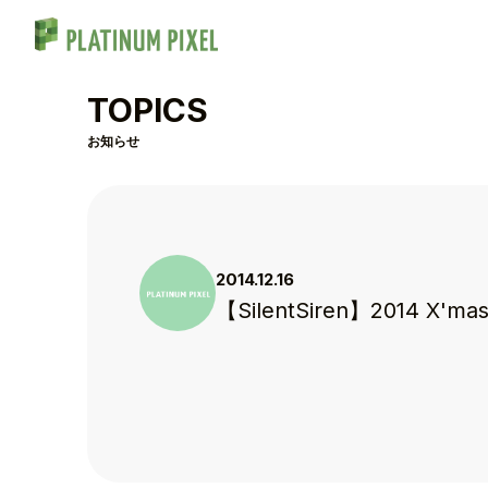
TOPICS
お知らせ
2014.12.16
【SilentSiren】2014 
TOP
TOPICS