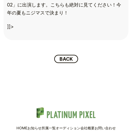
02」に出演します。こちらも絶対に見てください！今
TOP
年の夏もニジマスで決まり！
TOPICS
]]>
TALENT
SCHEDULE
BACK
MOVIE
AUDITION
RECRUIT
COMPANY
HOME
お知らせ
所属一覧
オーディション
会社概要
お問い合わせ