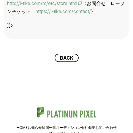
http://l-tike.com/m/etc/store.html
〈お問合せ：ローソ
TOP
ンチケット
https://l-tike.com/contact/
〉
TOPICS
]]>
TALENT
SCHEDULE
BACK
MOVIE
AUDITION
RECRUIT
COMPANY
HOME
お知らせ
所属一覧
オーディション
会社概要
お問い合わせ