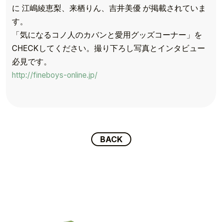
に 江嶋綾恵梨、来栖りん、吉井美優 が掲載されていま
す。
「気になるコノ人のカバンと愛用グッズコーナー」を
CHECKしてください。撮り下ろし写真とインタビュー
TOP
必見です。
TOPICS
http://fineboys-online.jp/
TALENT
SCHEDULE
BACK
MOVIE
AUDITION
RECRUIT