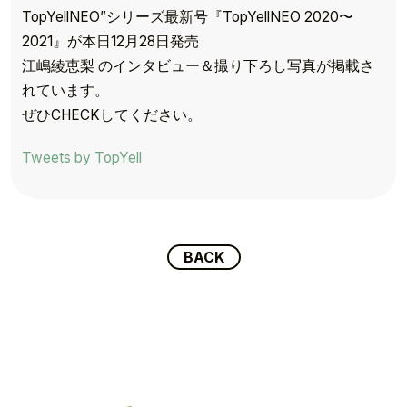
TopYellNEO”シリーズ最新号『TopYellNEO 2020〜
2021』が本日12月28日発売
江嶋綾恵梨 のインタビュー＆撮り下ろし写真が掲載さ
れています。
TOP
ぜひCHECKしてください。
TOPICS
Tweets by TopYell
TALENT
SCHEDULE
BACK
MOVIE
AUDITION
RECRUIT