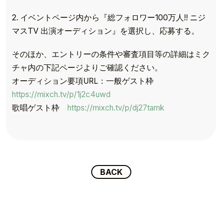
2. イベントページ内から『総フォロワー100万人!! ニジ
マスTV 出演オーディション』を選択し、応募する。
そのほか、エントリーの条件や審査項目等の詳細はミク
チャ内の下記ページよりご確認ください。
オーディション要項URL：一般ゲスト枠
TOP
https://mixch.tv/p/1j2c4uwd
TOPICS
歌唱ゲスト枠
https://mixch.tv/p/dj27tamk
TALENT
SCHEDULE
BACK
MOVIE
AUDITION