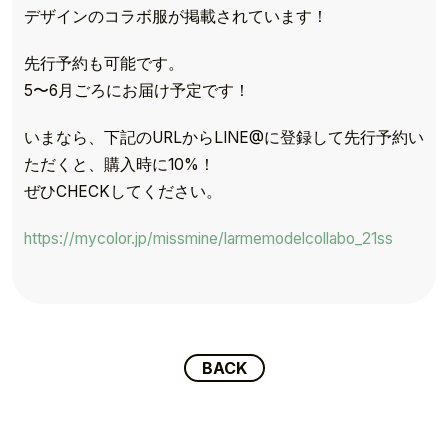
デザインのコラボ服が掲載されています！
先行予約も可能です。
5〜6月ごろにお届け予定です！
いまなら、下記のURLからLINE@に登録して先行予約い
ただくと、購入時に10%！
TOP
ぜひCHECKしてください。
TOPICS
https://mycolor.jp/missmine/larmemodelcollabo_21ss
TALENT
SCHEDULE
BACK
MOVIE
AUDITION