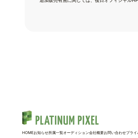
追加販売有無に関しては、後日オフィシャルHP
TALENT
SCHEDULE
MOVIE
AUDITION
RECRUIT
COMPANY
PIXEL SHO
HOME
お知らせ
所属一覧
オーディション
会社概要
お問い合わせ
プライ