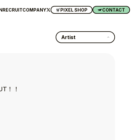
N
RECRUIT
COMPANY
PIXEL SHOP
CONTACT
Artist
UT！！