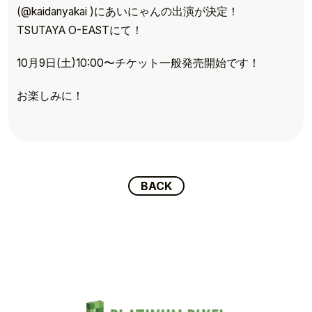
(@kaidanyakai )にあいにゃんの出演が決定！
TSUTAYA O-EASTにて！
TOP
10月9日(土)10:00〜チケット一般発売開始です！
TOPICS
お楽しみに！
TALENT
SCHEDULE
BACK
MOVIE
AUDITION
RECRUIT
COMPANY