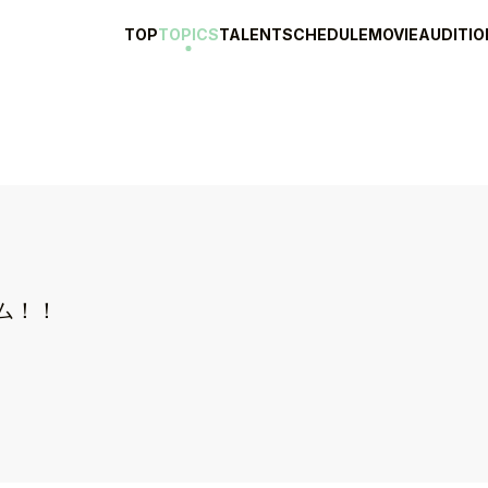
TOP
TOPICS
TALENT
SCHEDULE
MOVIE
AUDITIO
ム！！