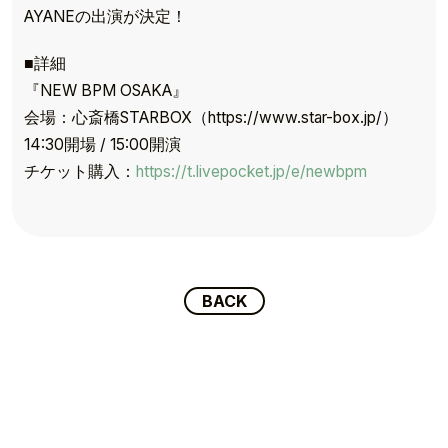
AYANEの出演が決定！
■詳細
『NEW BPM OSAKA』
会場：心斎橋STARBOX（https://www.star-box.jp/）
TOP
14:30開場 / 15:00開演
TOPICS
チケット購入：
https://t.livepocket.jp/e/newbpm
TALENT
SCHEDULE
BACK
MOVIE
AUDITION
RECRUIT